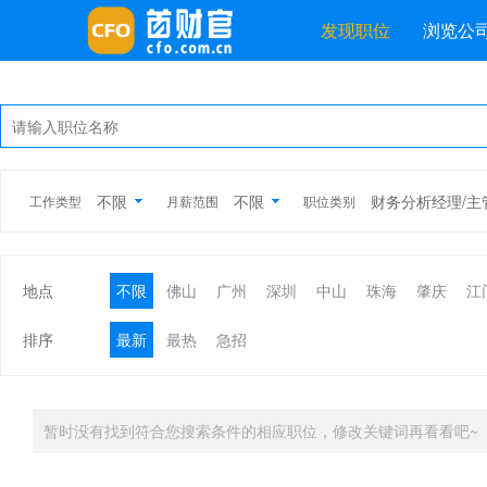
发现职位
浏览公
不限
不限
财务分析经理/主
工作类型
月薪范围
职位类别
地点
不限
佛山
广州
深圳
中山
珠海
肇庆
江
排序
最新
最热
急招
暂时没有找到符合您搜索条件的相应职位，修改关键词再看看吧~