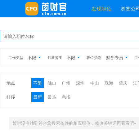
发现职位
浏览公
不限
不限
财务专员
工作类型
月薪范围
职位类别
工
地点
不限
佛山
广州
深圳
中山
珠海
肇庆
江
排序
最新
最热
急招
暂时没有找到符合您搜索条件的相应职位，修改关键词再看看吧~